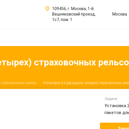
109456, г. Москва, 1-й
Вешняковский проезд,
Москва
1с7, пом. 1
етырех) страховочных рельсо
 страховочные пакеты
Установка 24 (двадцати четырех) страховочных рел
Задача
Установка 
пакетов дли
Зака