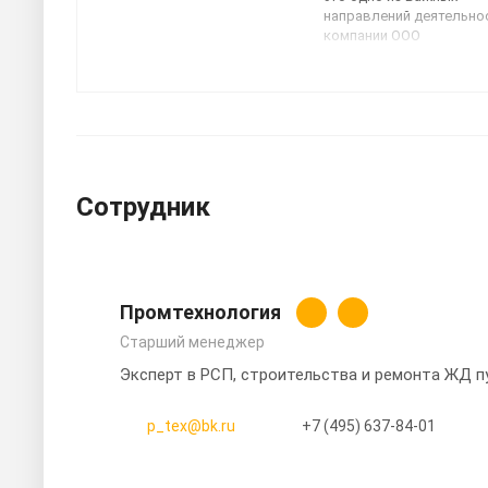
направлений деятельно
компании ООО
«Промтехнология». В ф
работают опытные инж
рабочие со стажем, что
гарантирует заказчикам
высокий уровень качес
проведении такого рода
В этой статье мы погов
необходимости использ
Сотрудник
РСП при проведении
горизонтально направл
бурения.
Промтехнология
Старший менеджер
Эксперт в РСП, строительства и ремонта ЖД п
p_tex@bk.ru
+7 (495) 637-84-01