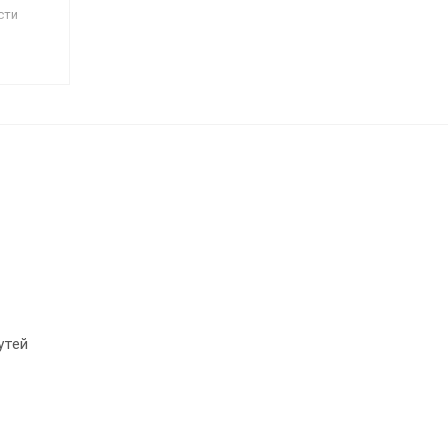
сти
ирме
енеры и
тва при
 работ.
орим о
ования
енного
утей