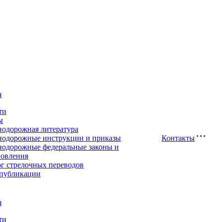
я
ти
ы
нодорожная литература
нодорожные инструкции и приказы
Контакты
нодорожные федеральные законы и
новления
ог стрелочных переводов
публикации
я
ти