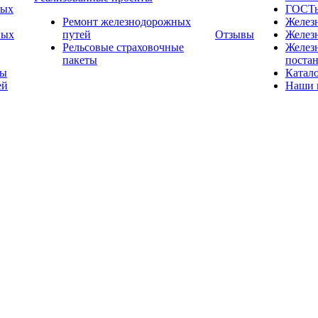
ных
ГОСТ
Ремонт железнодорожных
Желез
ных
путей
Отзывы
Желез
Рельсовые страховочные
Желез
пакеты
поста
ты
Катал
ей
Наши 