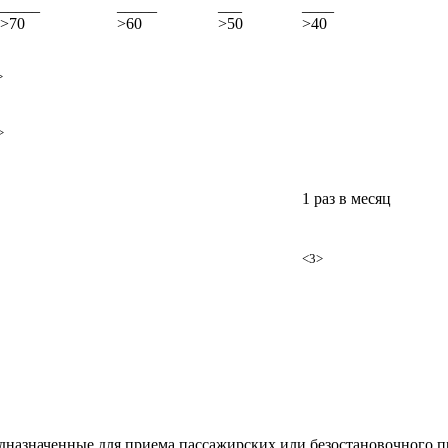
_____
_____
___
____
>70
>60
>50
>40
>
>
1 раз в месяц
<3>
дназначенные для приема пассажирских или безостановочного пр