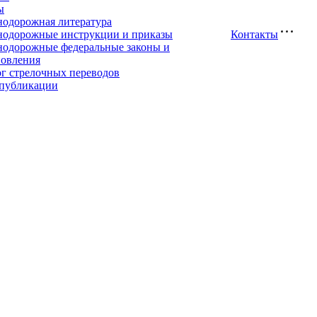
ы
нодорожная литература
нодорожные инструкции и приказы
Контакты
нодорожные федеральные законы и
новления
ог стрелочных переводов
публикации