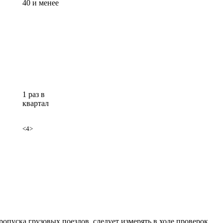
40 и менее
1 раз в
квартал
<4>
опуска грузовых поездов, следует измерять в ходе проверок