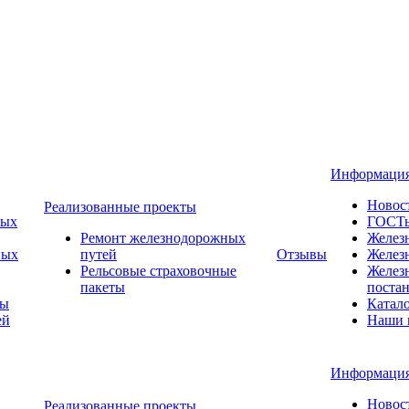
Информаци
Новос
Реализованные проекты
ных
ГОСТ
Ремонт железнодорожных
Желез
ных
путей
Отзывы
Желез
Рельсовые страховочные
Желез
пакеты
поста
ты
Катал
ей
Наши 
Информаци
Новос
Реализованные проекты