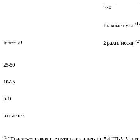
_____
>80
<1
Главные пути
<2
Более 50
2 раза в месяц
25-50
10-25
5-10
5 и менее
<1>
Приемо-отправочные пути на станциях (п. 5.4 ЦП-515), пре