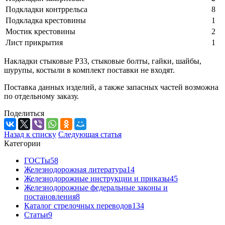
Подкладки контррельса
8
Подкладка крестовины
1
Мостик крестовины
2
Лист прикрытия
1
Накладки стыковые Р33, стыковые болты, гайки, шайбы,
шурупы, костыли в комплект поставки не входят.
Поставка данных изделий, а также запасных частей возможна
по отдельному заказу.
Поделиться
Назад к списку
Следующая статья
Категории
ГОСТы
58
Железнодорожная литература
14
Железнодорожные инструкции и приказы
45
Железнодорожные федеральные законы и
постановления
8
Каталог стрелочных переводов
134
Статьи
9