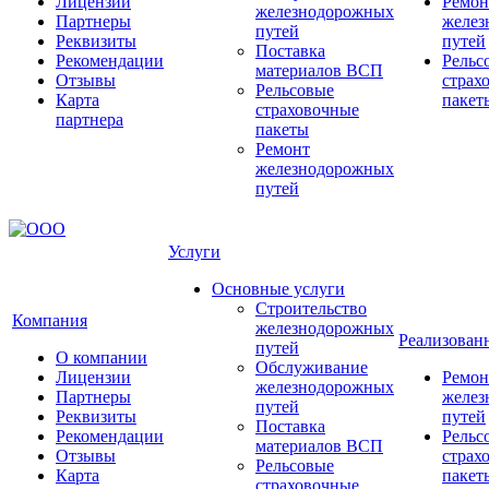
Лицензии
Ремон
железнодорожных
Партнеры
желез
путей
Реквизиты
путей
Поставка
Рекомендации
Рельс
материалов ВСП
Отзывы
страх
Рельсовые
Карта
пакет
страховочные
партнера
пакеты
Ремонт
железнодорожных
путей
Услуги
Основные услуги
Строительство
Компания
железнодорожных
Реализован
путей
О компании
Обслуживание
Лицензии
Ремон
железнодорожных
Партнеры
желез
путей
Реквизиты
путей
Поставка
Рекомендации
Рельс
материалов ВСП
Отзывы
страх
Рельсовые
Карта
пакет
страховочные